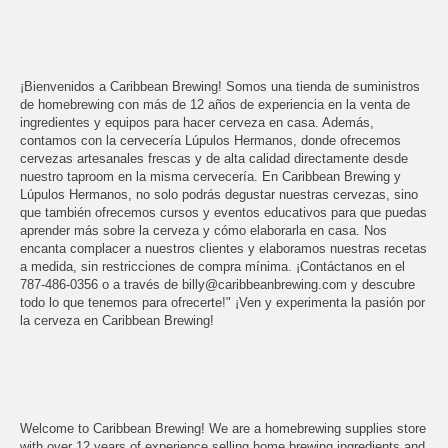
¡Bienvenidos a Caribbean Brewing! Somos una tienda de suministros
de homebrewing con más de 12 años de experiencia en la venta de
ingredientes y equipos para hacer cerveza en casa. Además,
contamos con la cervecería Lúpulos Hermanos, donde ofrecemos
cervezas artesanales frescas y de alta calidad directamente desde
nuestro taproom en la misma cervecería. En Caribbean Brewing y
Lúpulos Hermanos, no solo podrás degustar nuestras cervezas, sino
que también ofrecemos cursos y eventos educativos para que puedas
aprender más sobre la cerveza y cómo elaborarla en casa. Nos
encanta complacer a nuestros clientes y elaboramos nuestras recetas
a medida, sin restricciones de compra mínima. ¡Contáctanos en el
787-486-0356 o a través de billy@caribbeanbrewing.com y descubre
todo lo que tenemos para ofrecerte!" ¡Ven y experimenta la pasión por
la cerveza en Caribbean Brewing!
Welcome to Caribbean Brewing! We are a homebrewing supplies store
with over 12 years of experience selling home brewing ingredients and